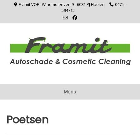
Ga
Framit VOF - Windmolenven 9 - 6081 PJ Haelen
0475 -
naar
594715
de
inhoud
Menu
Poetsen